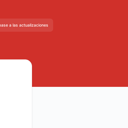
base a las actualizaciones
Correo electrónico
Slack
Microsoft Teams
Discord
Chat de Google
Webhook
RSS