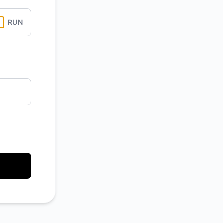
Atom
RUN
API