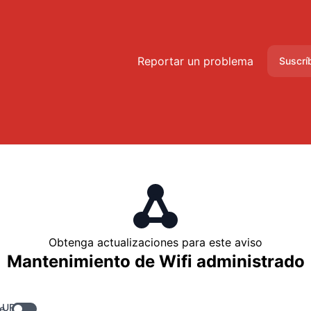
nte Webhook
Reportar un problema
Suscrí
Obtenga actualizaciones para este aviso
Mantenimiento de Wifi administrado
 URL
e